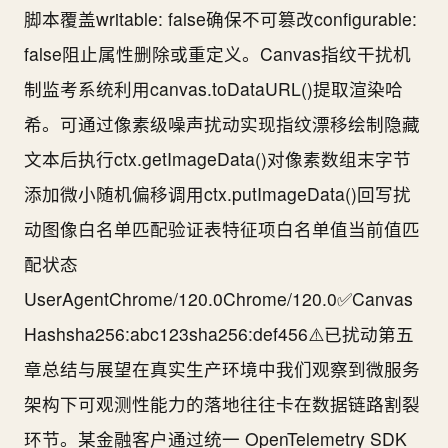
脚本覆盖writable: false确保不可篡改configurable:
false阻止属性删除或重定义。Canvas指纹干扰机
制监考系统利用canvas.toDataURL()提取渲染哈
希。可通过像素级噪声扰动实现指纹漂移绘制隐藏
文本后执行ctx.getImageData()对像素数组末字节
添加微小随机偏移调用ctx.putImageData()回写扰
动图像白名单匹配验证表特征项白名单值当前值匹
配状态
UserAgentChrome/120.0Chrome/120.0✅Canvas
Hashsha256:abc123sha256:def456⚠️已扰动第五
章总结与展望在真实生产环境中我们观察到微服务
架构下可观测性能力的落地往往卡在数据链路割裂
环节。某金融客户通过统一 OpenTelemetry SDK