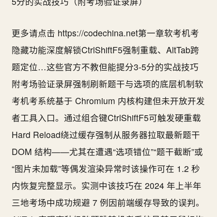
更多请点击 https://codechina.net第一章软考机考
隐藏功能深度解锁CtrlShiftF5强制重载、AltTab跨
题定位…这些官方不教但能提分3-5分的实战技巧
附考场验证录屏强制刷新题干与选项的底层机制软
考机考系统基于 Chromium 内核构建但未开放开发
者工具入口。通过组合键CtrlShiftF5可触发硬重载
Hard Reload绕过缓存强制从服务器拉取最新题干
DOM 结构——尤其在遭遇“选项错位”“题干截断”或
“图片未加载”等偶发渲染异常时该操作可在 1.2 秒
内恢复完整显示。实测中该技巧在 2024 年上半年
三地考场中成功规避 7 例因前端缓存导致的误判。