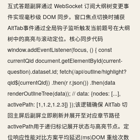
互式答题副屏通过 WebSocket 订阅大纲树变更事
件实现毫秒级 DOM 同步。窗口焦点切换时捕获
AltTab事件通过全局钩子监听触发当前题号在大纲
树中的高亮与滚动定位。核心同步代码
window.addEventListener(focus, () { const
currentQid document.getElementById(current-
question).dataset.id; fetch(/api/outline/highlight?
qid${currentQid}) .then(r r.json()) .then(data
renderOutlineTree(data)); // data: {nodes: [...],
activePath: [1,1.2,1.2.3]} });该逻辑确保 AltTab 切
回主屏后副屏立即刷新并展开至对应章节路径
activePath用于递归标记展开状态与高亮节点。定
位响应性能对比方案平均延迟(ms)DOM 重绘次数