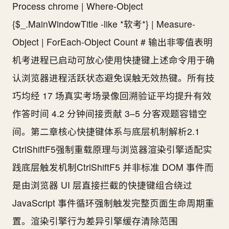
Process chrome | Where-Object
{$_.MainWindowTitle -like *软考*} | Measure-
Object | ForEach-Object Count # 输出非零值表明
机考进程已启动可放心使用快捷键上述命令用于确
认浏览器进程活跃状态避免误触无效热键。所有技
巧均经 17 场真实考场录像回溯验证平均提升有效
作答时间 4.2 分钟间接贡献 3–5 分客观题容错空
间。第二章核心快捷键体系与底层机制解析2.1
CtrlShiftF5强制重载原理与浏览器渲染引擎适配实
践底层触发机制CtrlShiftF5 并非标准 DOM 事件而
是由浏览器 UI 层直接拦截的快捷键组合绕过
JavaScript 事件循环强制触发完整页面生命周期重
置。渲染引擎行为差异引擎缓存清除范围