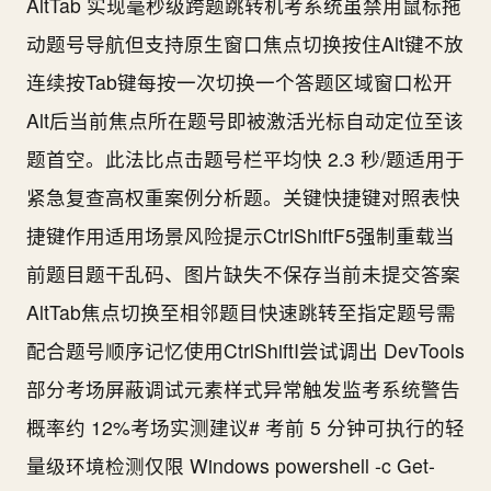
AltTab 实现毫秒级跨题跳转机考系统虽禁用鼠标拖
动题号导航但支持原生窗口焦点切换按住Alt键不放
连续按Tab键每按一次切换一个答题区域窗口松开
Alt后当前焦点所在题号即被激活光标自动定位至该
题首空。此法比点击题号栏平均快 2.3 秒/题适用于
紧急复查高权重案例分析题。关键快捷键对照表快
捷键作用适用场景风险提示CtrlShiftF5强制重载当
前题目题干乱码、图片缺失不保存当前未提交答案
AltTab焦点切换至相邻题目快速跳转至指定题号需
配合题号顺序记忆使用CtrlShiftI尝试调出 DevTools
部分考场屏蔽调试元素样式异常触发监考系统警告
概率约 12%考场实测建议# 考前 5 分钟可执行的轻
量级环境检测仅限 Windows powershell -c Get-