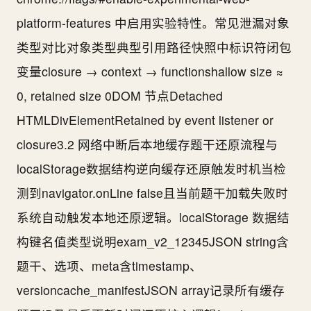
platform-features 中启用实验特性。常见泄漏对象
类型对比对象类型典型引用路径快照中标识符闭包
变量closure → context → functionshallow size ≈
0, retained size 0DOM 节点Detached
HTMLDivElementRetained by event listener or
closure3.2 网络中断后本地缓存题干还原流程与
localStorage数据结构逆向缓存还原触发时机当检
测到navigator.onLine false且当前题干加载失败时
系统自动触发本地还原逻辑。localStorage 数据结
构键名值类型说明exam_v2_12345JSON string含
题干、选项、meta含timestamp、
versioncache_manifestJSON array记录所有缓存