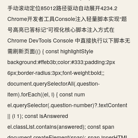
手动滚动定位85012路径驱动自动展开4234.2
Chrome开发者工具Console注入轻量脚本实现“题
号高亮已答标记”可视化核心脚本注入方式在
Chrome DevTools Console 中直接执行以下脚本无
需刷新页面(() { const highlightStyle
background:#ffeb3b;color:#333;padding:2px
6px;border-radius:3px;font-weight:bold;;
document.querySelectorAll(.question-
item).forEach((el, i) { const num
el.querySelector(.question-number)?.textContent
|| (i 1); const isAnswered
el.classList.contains(answered); const span
document.createElement(span); span.innerHTML