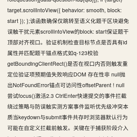
target.scrollIntoView({ behavior: smooth, block:
start }); };该函数确保仅跳转至语义化题干区块避免
误触干扰元素scrollIntoView的block: start保证题干
顶部对齐视口。验证机制检查目标节点是否具有id
属性并匹配题干锚点格式如q-123校验
getBoundingClientRect()是否在视口内否则触发重
定位验证项预期值失败响应DOM 存在性非 null抛
出NotFoundError锚点可访问性offsetParent ! null
尝试focus()激活2.3 CtrlEnter快速提交的事件拦截
绕过策略与防误触实测方案事件监听优先级冲突本
质当keydown与submit事件共存时浏览器默认行为
可能在自定义拦截前触发。关键在于捕获阶段介入