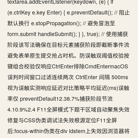
textarea.addEventListener(keydown, (e) { if
(e.ctrlKey e.key Enter) { e.preventDefault(); // 阻止
默认换行 e.stopPropagation(); // 避免冒泡至
form.submit handleSubmit(); } }, true); // 使用捕获
阶段该写法确保在目标元素捕获阶段即截断事件流
避免表单原生提交抢占时机。防误触双阈值校验按
键组合校验仅响应CtrlEnter排除CmdEntermacOS
误判时间窗口过滤连续两次 CtrlEnter 间隔 500ms
视为误触实测响应延迟对比策略平均延迟(ms)误触
率仅 preventDefault12.38.7%捕获阶段节流
4.10.9%2.4 F11全屏模式下题干区域自动聚焦失效
修复与CSS伪类调试法失效根源定位F11全屏
后:focus-within伪类在div idstem上失效因浏览器将