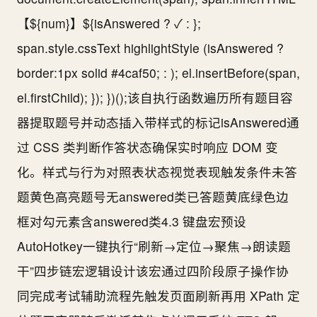
【${num}】${isAnswered ? ✓ : };
span.style.cssText highlightStyle (isAnswered ?
border:1px solid #4caf50; : ); el.insertBefore(span,
el.firstChild); }); })();该自执行函数遍历所有题目容
器提取题号并动态插入带样式的标记isAnswered通
过 CSS 类判断作答状态确保实时响应 DOM 变
化。样式与行为对照表状态视觉表现触发条件未答
题黄色高亮题号无answered类已答题黄底绿色边
框对勾元素含answered类4.3 键盘宏预设
AutoHotkey一键执行“刷新→定位→聚焦→朗读题
干”四步链宏逻辑设计该宏通过四阶段原子操作协
同完成考试辅助流程先触发页面刷新再用 XPath 定