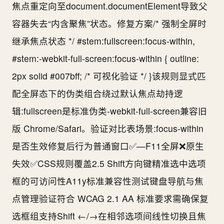
焦点重定向至document.documentElement导致父
容器失去“内含聚焦”状态。修复方案/* 强制全屏时
继承焦点状态 */ #stem:fullscreen:focus-within,
#stem:-webkit-full-screen:focus-within { outline:
2px solid #007bff; /* 可视化验证 */ }该规则显式匹
配全屏态下的伪类组合绕过默认焦点劫持逻
辑:fullscreen是标准伪类-webkit-full-screen兼容旧
版 Chrome/Safari。验证对比表场景:focus-within
是否生效修复后行为普通窗口✅—F11全屏❌原生
失效✅CSS规则覆盖2.5 Shift方向键精准选中选项
框的可访问性A11y标准兼容性测试键盘导航与焦
点管理验证符合 WCAG 2.1 AA 标准要求需确保复
选框组支持Shift ←/→在相邻选项间线性切换且焦