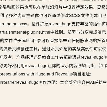
ml中配置全局动画效果也可以在单张幻灯片中设置特定效果。
hugo提供了多种内置主题你也可以通过修改SCSS文件创建
s/custom-theme.scss。插件扩展reveal-hugo支持
artials/internal/plugins.html中找到。部署与分
的文件位于public目录可以直接部署到任何静态网站托管服务。
的演示文稿创建工具。通过本文介绍的实战案例你可以快
发者、产品经理还是教育工作者都能通过reveal-hug
地利用reveal-hugo让你的演示内容脱颖而出 【免费下载链
 presentations with Hugo and Reveal.js项目地址:
om/gh_mirrors/re/reveal-hugo创作声明：本文部分内容由