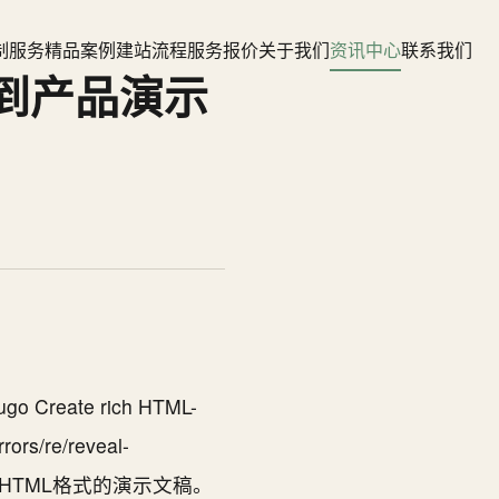
制服务
精品案例
建站流程
服务报价
关于我们
资讯中心
联系我们
享到产品演示
eate rich HTML-
ors/re/reveal-
创建富HTML格式的演示文稿。