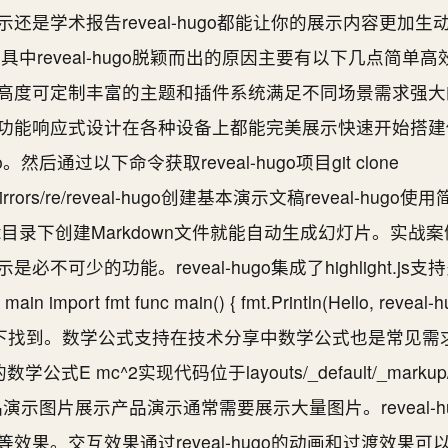
还是学术报告reveal-hugo都能让你的展示内容更加
演示工具中reveal-hugo脱颖而出的原因主要有以下几点简单高
高度可定制丰富的主题和插件系统满足不同场景需求强大
功能响应式设计在各种设备上都能完美展示快速开始搭建
后通过以下命令获取reveal-hugo项目git clone
m/gh_mirrors/re/reveal-hugo创建基本演示文稿reveal
ent目录下创建Markdown文件就能自动生成幻灯片。实
不可少的功能。reveal-hugo集成了highlight.j
in import fmt func main() { fmt.Println(Hello, re
ht-js/目录下找到。数学公式支持在技术分享中数学公式也是常见需求。
公式E mc^2实现代码位于layouts/_default/_markup/ren
例产品演示图片展示产品演示通常需要展示大量图片。reveal-
效果。交互效果通过reveal-hugo的动画和过渡效果