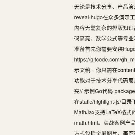
无论是技术分享、产品演示
reveal-hugo在众多
内容无需复杂的排版知识
码高亮、数学公式等专业
准备首先你需要安装Hugo。然
https://gitcode.co
示文稿。你只需在cont
功能对于技术分享代码展示是必
亮// 示例Go代码 package ma
在static/highlig
MathJax支持LaTeX格式的数学
math.html。实战案
方式包括全屏图片、画廊等