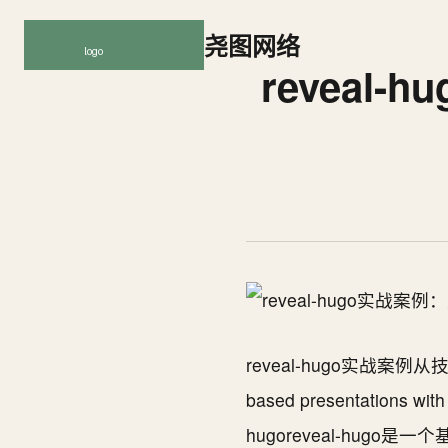
尧图网络
revea
reveal-hugo实战案例从
based presentations wit
hugoreveal-hug