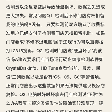
检测费以免反复蓝屏导致硬盘损坏、数据丢失造成
更大损失。常见问题Q1. 检测后不修门店有权扣留
我的电脑吗A没有。 只要检测前双方确认了收费标
准用户已经支付了检测费门店无权扣留电脑。如果
门店要求“不修不退电脑”属于违规行为可以直接拨
打12315投诉。Q2. 检测时门店说“硬盘坏了”我该
信吗A建议要求门店当场运行硬盘健康检测软件如
CrystalDiskInfo、HD Tune查看“当前、最差、阈
值”三列数据以及是否有“C5、05、C6”等警告项。
正常门店应出示这些数据如果无法提供建议换家店
复检。Q3. 电脑时好时坏拿去门店检测说“正常”怎
么办A蓝屏卡顿这类偶发性故障确实较难复现。建
议记录蓝屏错误代码和发生的时间规律如“每天第