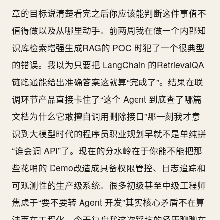
章的目标说清楚看完之后你应该能判断这件事值不
值得做以及从哪里动手。前两周我在做一个内部知
识库检索增强生成RAG的 POC 时犯了一个很典型
的错误。我以为只要把 LangChain 的RetrievalQA
链跑通能给出准确答案这就算“完成了”。结果在联
调环节产品直接卡住了“这个 Agent 到底查了哪篇
文档为什么它敢擅自调用删除接口”那一刻我才意
识到大模型时代的程序员职业规划早就不是单纯拼
“谁会调 API”了。现在的分水岭在于你能不能把那
些花哨的 Demo改造成具备权限管控、日志追踪和
可观测性的生产级系统。很多初级甚至中级工程师
焦虑于“要不要转 Agent 开发”其实核心矛盾不在算
法而在工程化。今天复盘我这次踩坑的经历聊聊在