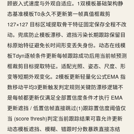
顾嵌入式速度与外观自适应。1双模板基础架构静
态基准模板T0永久不更新第一帧真值框裁剪
127×127 目标区域提取骨干特征固定保存全程不改
动。兜底防止模板漂移、遮挡污染长期跟踪保留目
标原始特征避免长时间形变丢失身份。动态在线模
板Tdyn逐帧条件更新每帧跟踪成功后用当前帧预测
框裁剪目标提取特征。适配光照、姿态、尺度、形
变等短期外观变化。2模板更新轻量化公式EMA 指
数移动平均3更新触发判定规则关键防漂移逻辑不
是每帧都更新仅满足全部置信度条件才执行 EMA
更新遮挡 / 低置信帧直接跳过(1)跟踪置信度阈值仅
当 (score thresh)判定当前跟踪结果可靠允许更新
动态模板遮挡、模糊、错跟时分数暴跌直接冻结