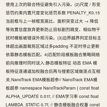
使用上次的联合特征避免引入污染。(2)尺度 / 形变
惩罚约束内置尺度变化惩罚系数 PENALTY_K0.15
当前框与上一帧框宽高比、面积突变过大 → 降低
等效置信度放弃更新防止目标剧烈跳变、相似物干
扰时模板被错误外观污染。(3)边界越界判定目标主
体超出画面裁剪区域过多padding 不足时停止更新
依靠静态模板匹配。4)匹配阶段模板融合策略网络
前向推理时同时送入:静态模板特征 动态 EMA 模
板特征逐通道加权融合后再与搜索区域做逐点互相
关.NanoTrack EMA模板超参// NanoTrack EMA模
板超参 namespace NanoTrackParam { const float
ALPHA_UPDATE 0.01f; // EMA学习率 const float
LAMBDA_STATIC 0.7f; // 静态模板融合权重 const