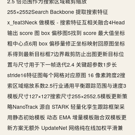
2.5 倍范围作为搜索区域裁剪缩放
255×2552Search Backbone 提取搜索特征
x_feat3Neck 做模板 - 搜索特征互相关融合4Head
输出 score 图 box 偏移图5找到 score 最大值坐标
粗中心点6用 box 偏移量修正坐标映射回原图坐标
系得到最新目标框7边界裁剪防止出图更新目标位
置与尺寸用于下一帧迭代2.4 关键超参数1步长
stride16特征图每个网格对应原图 16 像素跨度2搜
索区域缩放系数2.5行业通用平衡跟踪范围与速度3
模板尺寸127×127搜索尺寸255×2552.5模板更新策
略NanoTrack 源自 STARK 轻量化孪生跟踪框架采
用静态初始模板 动态 EMA 增量模板融合双模板更
新方案无额外 UpdateNet 网络纯在线加权平滑兼