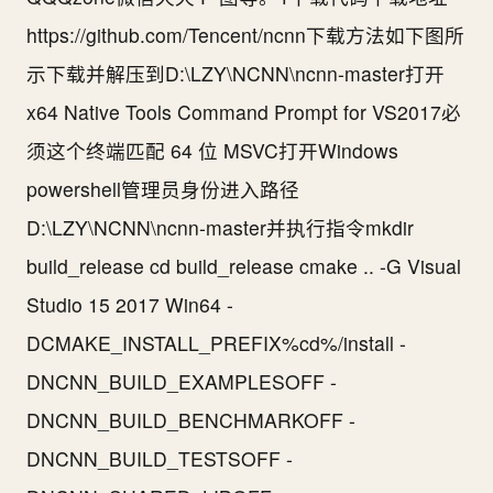
https://github.com/Tencent/ncnn下载方法如下图所
示​下载并解压到D:\LZY\NCNN\ncnn-master打开
x64 Native Tools Command Prompt for VS2017必
须这个终端匹配 64 位 MSVC打开Windows
powershell管理员身份进入路径
D:\LZY\NCNN\ncnn-master并执行指令mkdir
build_release cd build_release cmake .. -G Visual
Studio 15 2017 Win64 -
DCMAKE_INSTALL_PREFIX%cd%/install -
DNCNN_BUILD_EXAMPLESOFF -
DNCNN_BUILD_BENCHMARKOFF -
DNCNN_BUILD_TESTSOFF -