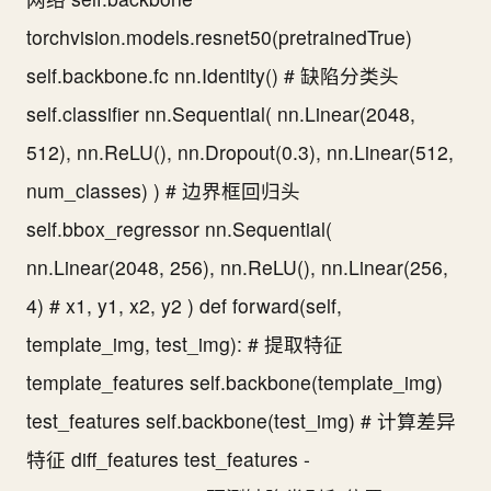
torchvision.models.resnet50(pretrainedTrue)
self.backbone.fc nn.Identity() # 缺陷分类头
self.classifier nn.Sequential( nn.Linear(2048,
512), nn.ReLU(), nn.Dropout(0.3), nn.Linear(512,
num_classes) ) # 边界框回归头
self.bbox_regressor nn.Sequential(
nn.Linear(2048, 256), nn.ReLU(), nn.Linear(256,
4) # x1, y1, x2, y2 ) def forward(self,
template_img, test_img): # 提取特征
template_features self.backbone(template_img)
test_features self.backbone(test_img) # 计算差异
特征 diff_features test_features -